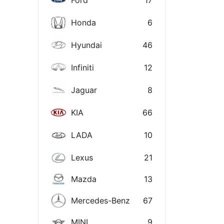
Ford
17
Honda
6
Hyundai
46
Infiniti
12
Jaguar
8
KIA
66
LADA
10
Lexus
21
Mazda
13
Mercedes-Benz
67
MINI
9