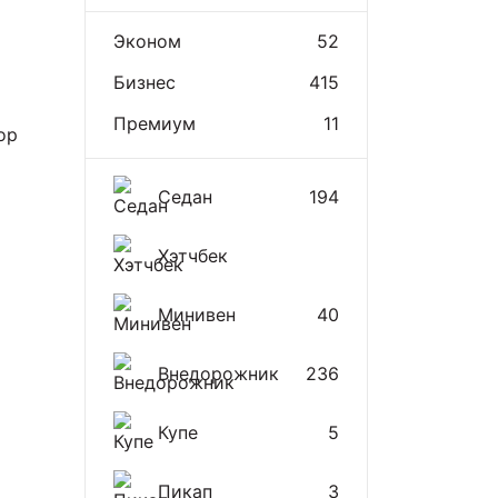
Эконом
52
Бизнес
415
Премиум
11
ор
Седан
194
Хэтчбек
Минивен
40
Внедорожник
236
Купе
5
Пикап
3