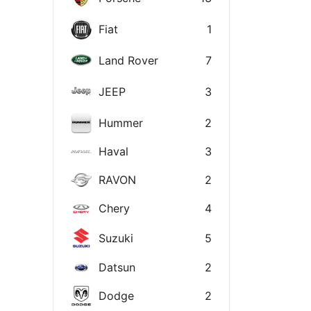
Fiat
1
Land Rover
7
JEEP
3
Hummer
2
Haval
3
RAVON
2
Chery
4
Suzuki
5
Datsun
2
Dodge
2