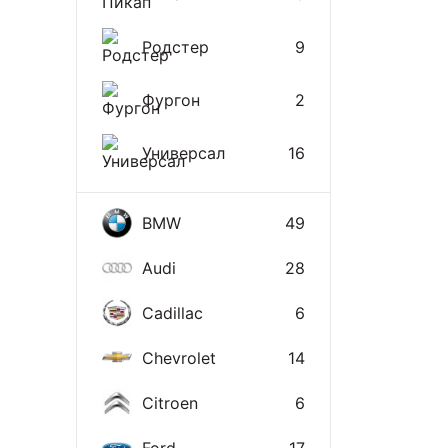
Родстер
9
Фургон
2
Универсал
16
BMW
49
Audi
28
Cadillac
6
Chevrolet
14
Citroen
6